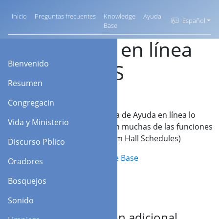
Inicio
Preguntas frecuentes
Knowledge
Ayuda
Español
Base
Ayuda en línea
Bienvenido
de KHS
Resumen
Congregacin
Nuestro sistema de Ayuda en línea lo
Vida y Ministerio
familiarizará con muchas de las funciones
de KHS (Kingdom Hall Schedules)
Discurso Pblico
Knowledge Base
Oradores
Bosquejos
Sonido
Información adicional