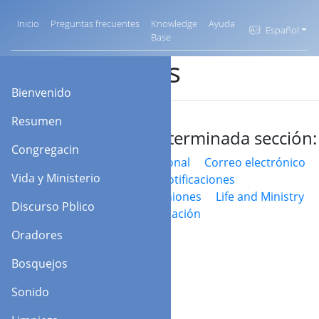
Inicio
Preguntas frecuentes
Knowledge
Ayuda
Español
Base
Ajustes
Bienvenido
Resumen
Saltar a determinada sección:
Congregacin
General
Personal
Correo electrónico
Vida y Ministerio
Programar
Notificaciones
Horario de reuniones
Life and Ministry
Discurso Pblico
Sonido
Predicación
Oradores
Bosquejos
General
Sonido