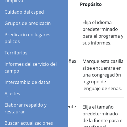
Limpieza
Opción
Propósito
Cuidado del csped
Idioma
Elija el idioma
Grupos de predicacin
predeterminado
Predicacin en lugares
para el programa y
pblicos
sus informes.
Territorios
Lenguaje de señas
Marque esta casilla
Informes del servicio del
si se encuentra en
campo
una congregación
o grupo de
Intercambio de datos
lenguaje de señas.
Ajustes
Elaborar respaldo y
Tamaño de fuente
Elija el tamaño
restaurar
predeterminado
de la fuente para el
Buscar actualizaciones