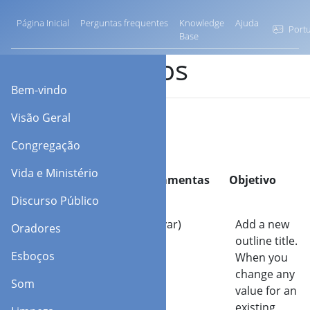
Página Inicial
Perguntas frequentes
Knowledge
Ajuda
Portu
Base
Esboços
Bem-vindo
Visão Geral
Congregação
Vida e Ministério
Barra de ferramentas
Objetivo
Discurso Público
Adicionar (Salvar)
Add a new
Oradores
outline title.
Esboços
When you
change any
Som
value for an
existing