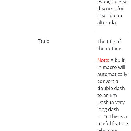
esboço desse
discurso foi
inserida ou
alterada.
Ttulo
The title of
the outline.
Note:
A built-
in macro will
automatically
convert a
double dash
to an Em
Dash (a very
long dash
"—"). This is a
useful feature
when you