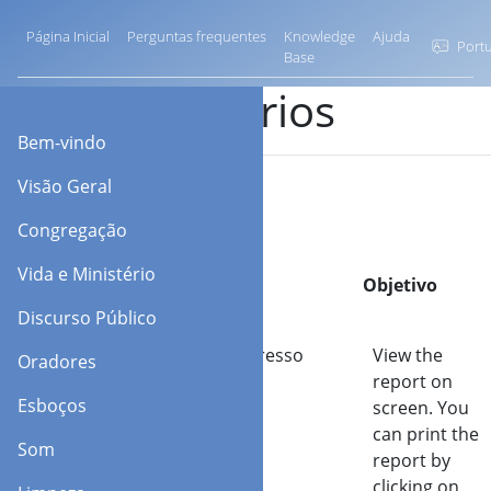
Página Inicial
Perguntas frequentes
Knowledge
Ajuda
Portu
Base
Relatórios
Bem-vindo
Visão Geral
Congregação
Vida e Ministério
Opção
Objetivo
Discurso Público
Visualizar Impresso
View the
Oradores
report on
Esboços
screen. You
can print the
Som
report by
clicking on