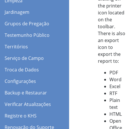
Limpeza
the printer
Jardinagem
icon located
on the
Grupos de Pregação
toolbar.
There is also
Testemunho Público
an export
Territórios
icon to
export the
Serviço de Campo
report to:
Troca de Dados
PDF
Word
Configurações
Excel
Backup e Restaurar
RTF
Plain
Verificar Atualizações
text
HTML
Registre o KHS
Open
Renovação do Suporte
Office