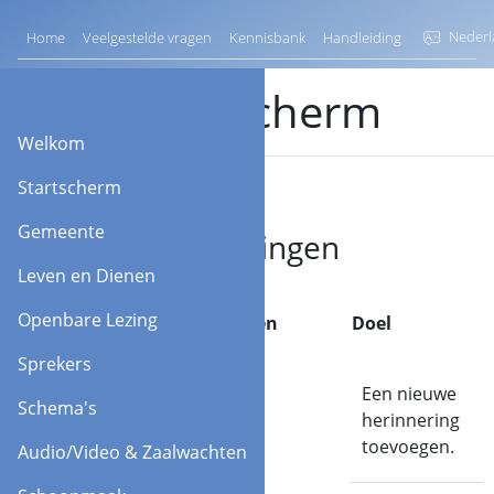
Nederl
Home
Veelgestelde vragen
Kennisbank
Handleiding
Startscherm
Welkom
Startscherm
Gemeente
Herinneringen
Leven en Dienen
Openbare Lezing
Veld / Knoppen
Doel
Sprekers
Toevoegen
Een nieuwe
Schema's
herinnering
toevoegen.
Audio/Video & Zaalwachten