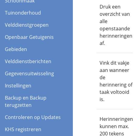
Schoonmaak
Afdrukken
Druk een
Tuinonderhoud
overzicht van
alle
Velddienstgroepen
openstaande
herinneringen
Openbaar Getuigenis
af.
Gebieden
Velddienstberichten
Vinkvakje
Vink dit vakje
aan wanneer
Gegevensuitwisseling
de
herinnering of
Instellingen
taak voltooid
Backup en Backup
is.
terugzetten
Controleren op Updates
Herinnering
Herinneringen
kunnen max.
KHS registreren
200 tekens