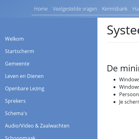
Home
Veelgestelde vragen
Kennisbank
Ha
Syste
Welkom
Startscherm
Gemeente
De mini
Leven en Dienen
Windows
Windows
Openbare Lezing
Persoonl
Sprekers
Je sche
Schema's
Audio/Video & Zaalwachten
Schoonmaak