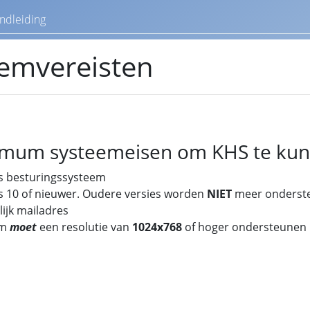
ndleiding
emvereisten
mum systeemeisen om KHS te kunnen
 besturingssysteem
 10 of nieuwer. Oudere versies worden
NIET
meer onderst
ijk mailadres
rm
moet
een resolutie van
1024x768
of hoger ondersteunen