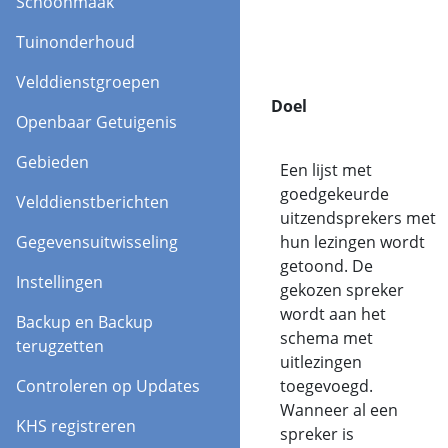
Schoonmaak
Tuinonderhoud
Velddienstgroepen
Werkbalk
Doel
Openbaar Getuigenis
Gebieden
Zoek Spreker
Een lijst met
(wissel lezing)
goedgekeurde
Velddienstberichten
uitzendsprekers met
Gegevensuitwisseling
hun lezingen wordt
getoond. De
Instellingen
gekozen spreker
wordt aan het
Backup en Backup
schema met
terugzetten
uitlezingen
Controleren op Updates
toegevoegd.
Wanneer al een
KHS registreren
spreker is