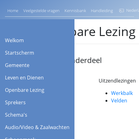
Nederl
Home
Veelgestelde vragen
Kennisbank
Handleiding
Openbare Lezing
Welkom
Startscherm
Ga naar onderdeel
Gemeente
Leven en Dienen
Thuislezingen
Uitzendlezingen
Openbare Lezing
Werkbalk
Werkbalk
Velden
Velden
Sprekers
Schema's
Audio/Video & Zaalwachten