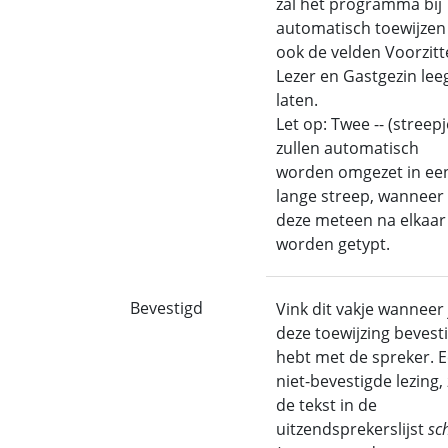
zal het programma bij
automatisch toewijzen
ook de velden Voorzitt
Lezer en Gastgezin lee
laten.
Let op: Twee -- (streepj
zullen automatisch
worden omgezet in ee
lange streep, wanneer
deze meteen na elkaar
worden getypt.
Bevestigd
Vink dit vakje wanneer 
deze toewijzing bevest
hebt met de spreker. 
niet-bevestigde lezing, 
de tekst in de
uitzendsprekerslijst
sc